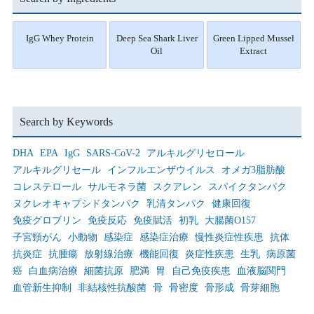
IgG Whey Protein
Deep Sea Shark Liver
Green Lipped Mussel
Oil
Extract
Search by Keywords
DHA
EPA
IgG
SARS-CoV-2
アルキルグリセロール
アルキルグリセール
インフルエンザウイルス
オメガ3脂肪酸
コレステロール
サルモネラ菌
スクアレン
スパイクタンパク
ヌクレオキャプシドタンパク
乳清タンパク
健康回復
免疫グロブリン
免疫反応
免疫賦活
初乳
大腸菌O157
子宮頸がん
小動物
感染症
感染症治療
慢性炎症性疾患
抗体
抗炎症
抗腫瘍
放射線治療
機能回復
炎症性疾患
生乳
病原菌
癌
白血病治療
細菌抗原
肥満
胃
自己免疫疾患
血液脳関門
血管新生抑制
非結核性抗酸菌
骨
骨密度
骨形成
骨芽細胞